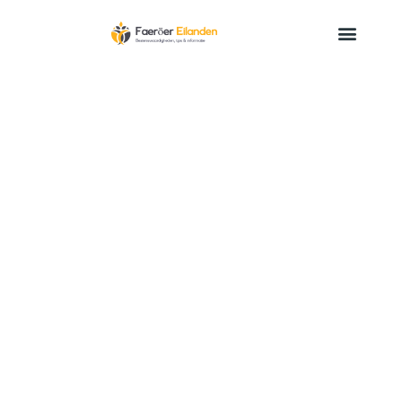
Wat te doen
Tips & informatie
Er zijn talloze activiteiten en bezienswaardigheden te
doen en te zien op de Faeröer eilanden. Hieronder heb ik
een aantal voorbeelden op een rijtje gezet: